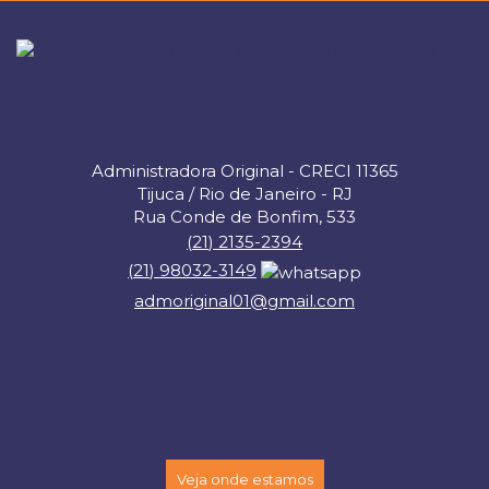
Administradora Original - CRECI 11365
Tijuca / Rio de Janeiro - RJ
Rua Conde de Bonfim, 533
(
21
)
2135-2394
(
21
)
98032-3149
admoriginal01@gmail.com
Veja onde estamos